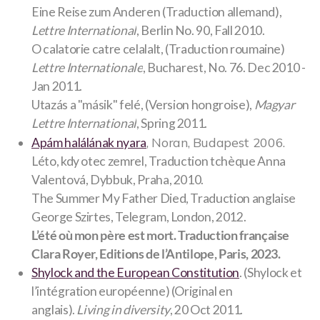
Eine Reise zum Anderen (Traduction allemand),
Lettre International
, Berlin No. 90, Fall 2010.
O calatorie catre celalalt, (Traduction roumaine)
Lettre Internationale
, Bucharest, No. 76. Dec 2010 -
Jan 2011.
Utazás a "másik" felé, (Version hongroise),
Magyar
Lettre International
, Spring 2011.
, Noran, Budapest 2006.
Apám halálának nyara
Léto, kdy otec zemrel, Traduction tchèque Anna
Valentová, Dybbuk, Praha, 2010.
The Summer My Father Died, Traduction anglaise
George Szirtes, Telegram, London, 2012.
L’été où mon père est mort. Traduction française
Clara Royer, Editions de l’Antilope, Paris, 2023.
Shylock and the European Constitution
. (Shylock et
l’intégration européenne) (Original en
anglais).
Living in diversity
, 20 Oct 2011.