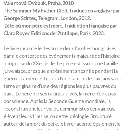
Valentová, Dybbuk, Praha, 2010.
The Summer My Father Died,
Traduction anglaise par
George Szirtes, Telegram, London, 2012.
L’été où mon père est mort. Traduction française par
Clara Royer, Editions de l’Antilope, Paris, 2023.
Le livre raconte le destin de deux familles hongroises
dans le contexte des événements majeurs de l'histoire
hongroise du XXe siècle. Le père est issu d'une famille
juive aisée, presque entièrement anéantie pendant la
guerre. La mère est issue d'une famille de paysans sans
terre originaire d'une des régions les plus pauvres du
pays. Le père nie ses racines juives, la mère n'en a pas
conscience. Après la Seconde Guerre mondiale, ils
reconstruisent leur vie et, communistes convaincus,
élèvent leurs filles selon cette idéologie. Structuré
autour de la mort du père, le livre raconte également le