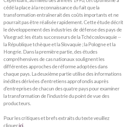
Cependant, au milieu des années 1990, cet optimisme a
cédé la place à la reconnaissance du fait que la
transformation entraînerait des coûts importants et ne
pourrait pas être réalisée rapidement. Cette étude décrit
le développement des industries de défense des pays de
Visegrad : les états successeurs de la Tchécoslovaquie --
la République tchèque et la Slovaquie ; la Pologne et la
Hongrie. Dans la première partie, des études
compréhensives de cas nationaux soulignent les
différentes approches de réforme adoptées dans
chaque pays. La deuxième partie utilise des informations
inédites dérivées d'entretiens approfondis auprès
d'entreprises de chacun des quatre pays pour examiner
la transformation de l'industrie du point de vue des
producteurs.
Pour les critiques et brefs extraits du texte veuillez
cliquer
ici
.