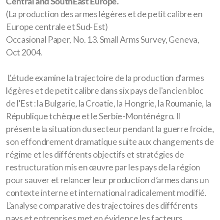
Central and SouthEast Europe.
(La production des armes légères et de petit calibre en
Europe centrale et Sud-Est)
Occasional Paper, No. 13. Small Arms Survey, Geneva,
Oct 2004.
L'étude examine la trajectoire de la production d'armes
légères et de petit calibre dans six pays de l'ancien bloc
de l'Est : la Bulgarie, la Croatie, la Hongrie, la Roumanie, la
République tchèque et le Serbie-Monténégro. Il
présente la situation du secteur pendant la guerre froide,
son effondrement dramatique suite aux changements de
régime et les différents objectifs et stratégies de
restructuration mis en œuvre par les pays de la région
pour sauver et relancer leur production d’armes dans un
contexte interne et international radicalement modifié.
L’analyse comparative des trajectoires des différents
pays et entreprises met en évidence les facteurs