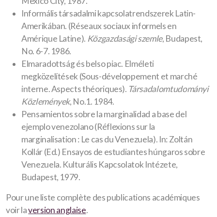
Mexico City, 1987.
Informális társadalmi kapcsolatrendszerek Latin-
Amerikában. (Réseaux sociaux informels en
Amérique Latine).
Közgazdasági szemle
, Budapest,
No. 6-7. 1986.
Elmaradottság és belso piac. Elméleti
megközelítések (Sous-développement et marché
interne. Aspects théoriques).
Társadalomtudományi
Közlemények
, No.1. 1984.
Pensamientos sobre la marginalidad a base del
ejemplo venezolano (Réflexions sur la
marginalisation : Le cas du Venezuela). In: Zoltán
Kollár (Ed.) Ensayos de estudiantes húngaros sobre
Venezuela. Kulturális Kapcsolatok Intézete,
Budapest, 1979.
Pour une liste complète des publications académiques
voir la
version anglaise
.