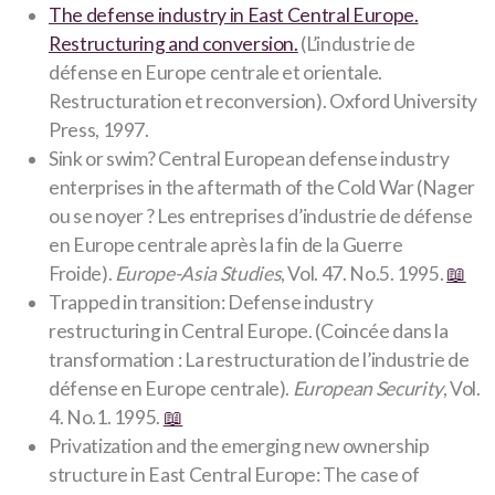
The defense industry in East Central Europe.
Restructuring and conversion.
(L’industrie de
défense en Europe centrale et orientale.
Restructuration et reconversion). Oxford University
Press, 1997.
Sink or swim? Central European defense industry
enterprises in the aftermath of the Cold War (Nager
ou se noyer ? Les entreprises d’industrie de défense
en Europe centrale après la fin de la Guerre
Froide).
Europe-Asia Studies
, Vol. 47. No.5. 1995.
📖
Trapped in transition: Defense industry
restructuring in Central Europe. (Coincée dans la
transformation : La restructuration de l’industrie de
défense en Europe centrale).
European Security
, Vol.
4. No.1. 1995.
📖
Privatization and the emerging new ownership
structure in East Central Europe: The case of