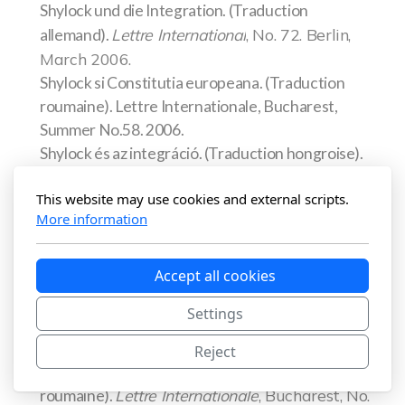
Shylock und die Integration. (Traduction
Lettre International
, No. 72. Berlin,
allemand).
March 2006.
Shylock si Constitutia europeana. (Traduction
roumaine). Lettre Internationale, Bucharest,
Summer No.58. 2006.
Shylock és az integráció. (Traduction hongroise).
Lettre Internationale
, Summer No.61.
Magyar
This website may use cookies and external scripts.
2006.
More information
Durch ostliches gelande. (Cartes postales du
cœur de l’Europe)
Lettre International
, Berlin, No.
29. 1995.
Accept all cookies
Cartoline dal cuore d'Europa. (Traduction
Settings
Lettera Internazionale
, Roma, No. 43-
italienne).
44. 1995.
Reject
Ilustrate din inima Europei. (Traduction
Lettre Internationale
, Bucharest, No.
roumaine).