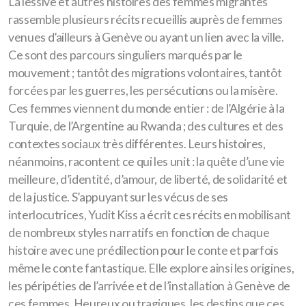
La lessive et autres histoires des femmes migrantes
rassemble plusieurs récits recueillis auprès de femmes
venues d’ailleurs à Genève ou ayant un lien avec la ville.
Ce sont des parcours singuliers marqués par le
mouvement ; tantôt des migrations volontaires, tantôt
forcées par les guerres, les persécutions ou la misère.
Ces femmes viennent du monde entier : de l’Algérie à la
Turquie, de l’Argentine au Rwanda ; des cultures et des
contextes sociaux très différentes. Leurs histoires,
néanmoins, racontent ce qui les unit : la quête d’une vie
meilleure, d’identité, d’amour, de liberté, de solidarité et
de la justice. S’appuyant sur les vécus de ses
interlocutrices, Yudit Kiss a écrit ces récits en mobilisant
de nombreux styles narratifs en fonction de chaque
histoire avec une prédilection pour le conte et parfois
même le conte fantastique. Elle explore ainsi les origines,
les péripéties de l’arrivée et de l’installation à Genève de
ces femmes. Heureux ou tragiques, les destins que ces