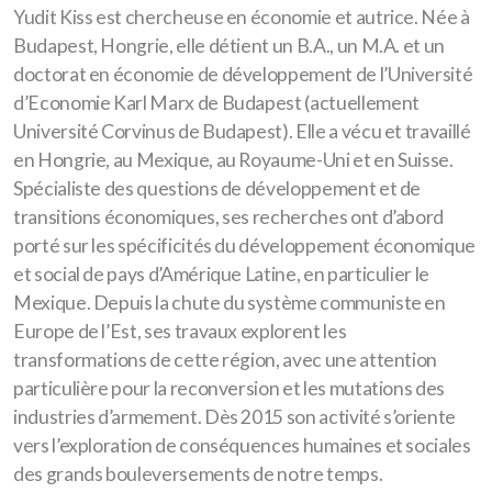
Yudit Kiss est chercheuse en économie et autrice. Née à
Hungary
Budapest, Hongrie, elle détient un B.A., un M.A. et un
doctorat en économie de développement de l’Université
The Defence Industry in East-Central Europe
d’Economie Karl Marx de Budapest (actuellement
Regional and employment consequences of the
Université Corvinus de Budapest). Elle a vécu et travaillé
defence industry transformation in East Central
en Hongrie, au Mexique, au Royaume-Uni et en Suisse.
Spécialiste des questions de développement et de
Europe
transitions économiques, ses recherches ont d’abord
porté sur les spécificités du développement économique
et social de pays d’Amérique Latine, en particulier le
Mexique. Depuis la chute du système communiste en
Europe de l’Est, ses travaux explorent les
transformations de cette région, avec une attention
particulière pour la reconversion et les mutations des
industries d’armement. Dès 2015 son activité s’oriente
vers l’exploration de conséquences humaines et sociales
des grands bouleversements de notre temps.