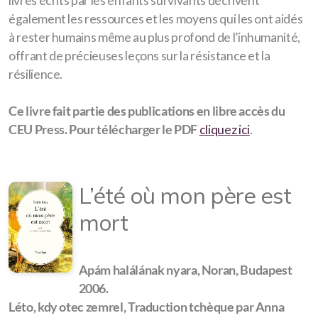
livres écrits par les enfants survivants décrivent
également les ressources et les moyens qui les ont aidés
à rester humains même au plus profond de l’inhumanité,
offrant de précieuses leçons sur la résistance et la
résilience.
Ce livre fait partie des publications en libre accès du
CEU Press. Pour télécharger le PDF
cliquez ici
.
L’été où mon père est
mort
Apám halálának nyara, Noran, Budapest
2006.
Léto, kdy otec zemrel, Traduction tchèque par Anna